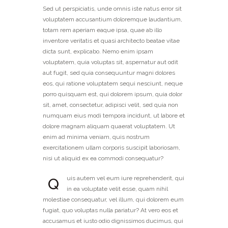
Sed ut perspiciatis, unde omnis iste natus error sit
voluptatem accusantium doloremque laudantium,
totam rem aperiam eaque ipsa, quae ab illo
inventore veritatis et quasi architecto beatae vitae
dicta sunt, explicabo. Nemo enim ipsam
voluptatem, quia voluptas sit, aspernatur aut odit
aut fugit, sed quia consequuntur magni dolores
eos, qui ratione voluptatem sequi nesciunt, neque
porro quisquam est, qui dolorem ipsum, quia dolor
sit, amet, consectetur, adipisci velit, sed quia non
numquam eius modi tempora incidunt, ut labore et
dolore magnam aliquam quaerat voluptatem. Ut
enim ad minima veniam, quis nostrum
exercitationem ullam corporis suscipit laboriosam,
nisi ut aliquid ex ea commodi consequatur?
Q
uis autem vel eum iure reprehenderit, qui
in ea voluptate velit esse, quam nihil
molestiae consequatur, vel illum, qui dolorem eum
fugiat, quo voluptas nulla pariatur? At vero eos et
accusamus et iusto odio dignissimos ducimus, qui