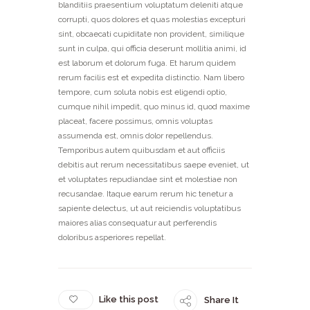
blanditiis praesentium voluptatum deleniti atque
corrupti, quos dolores et quas molestias excepturi
sint, obcaecati cupiditate non provident, similique
sunt in culpa, qui officia deserunt mollitia animi, id
est laborum et dolorum fuga. Et harum quidem
rerum facilis est et expedita distinctio. Nam libero
tempore, cum soluta nobis est eligendi optio,
cumque nihil impedit, quo minus id, quod maxime
placeat, facere possimus, omnis voluptas
assumenda est, omnis dolor repellendus.
Temporibus autem quibusdam et aut officiis
debitis aut rerum necessitatibus saepe eveniet, ut
et voluptates repudiandae sint et molestiae non
recusandae. Itaque earum rerum hic tenetur a
sapiente delectus, ut aut reiciendis voluptatibus
maiores alias consequatur aut perferendis
doloribus asperiores repellat.
Like this post
Share It