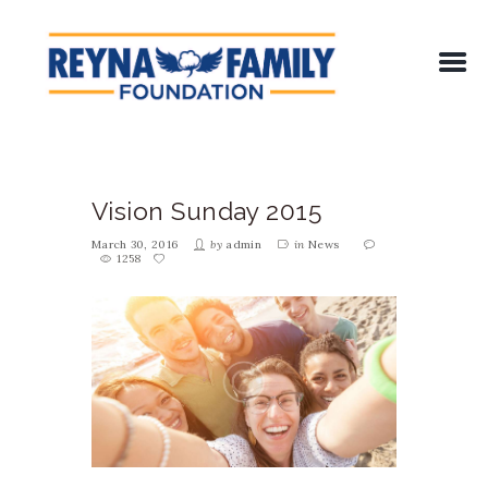
Vision Sunday 2015
March 30, 2016
by
admin
in
News
1258